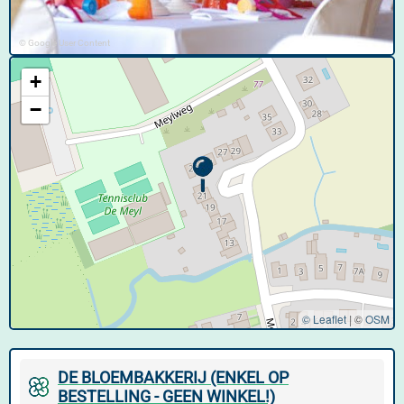
© Google User Content
+
−
© Leaflet
|
©
OSM
DE BLOEMBAKKERIJ (ENKEL OP
BESTELLING - GEEN WINKEL!)