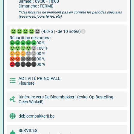
Samedi : 09:00 - 18:00
Dimanche : FERMÉ
* Ces horaires ne prennent pas en compte les périodes spéciales
(vacances, jours fériés, etc).
(4.0/5 | - de 10 notes)
Répartition des notes :
00 %
100 %
00 %
00 %
00 %
ACTIVITÉ PRINCIPALE
Fleuriste
Itinéraire vers De Bloembakkerij (enkel Op Bestelling -
Geen Winkel!)
debloembakkerij.be
SERVICES