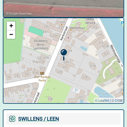
© Google Street View
+
−
© Leaflet
|
©
OSM
SWILLENS / LEEN