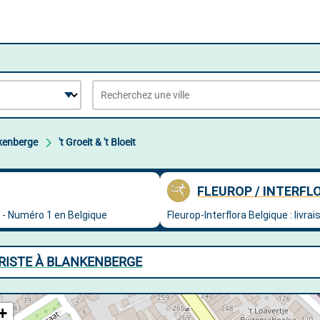
kenberge
't Groeit & 't Bloeit
LEURISTE À BLANKENBERGE
+