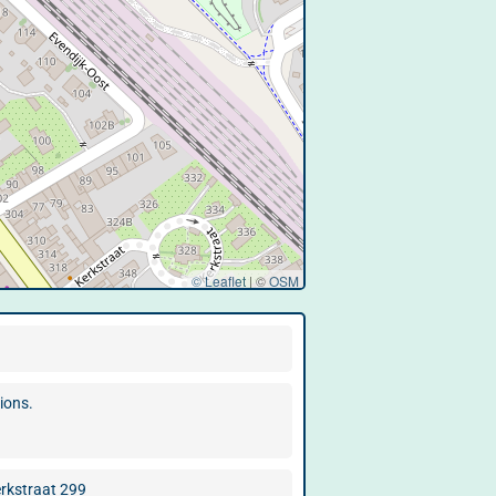
© Leaflet
|
©
OSM
ions.
rkstraat 299