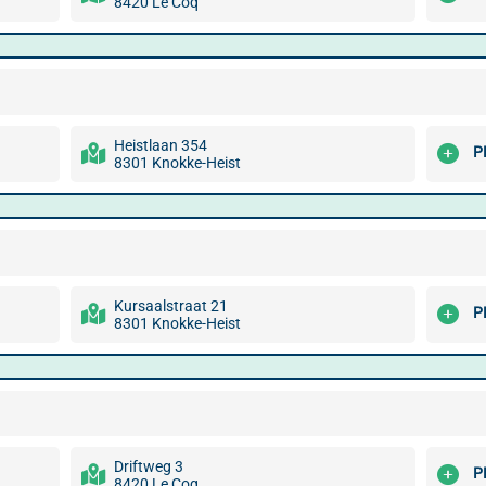
8420 Le Coq
Heistlaan 354
P
8301 Knokke-Heist
Kursaalstraat 21
P
8301 Knokke-Heist
Driftweg 3
P
8420 Le Coq