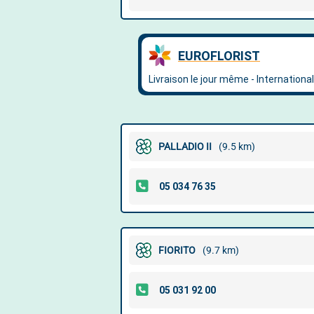
PALLADIO II
(9.5 km)
FIORITO
(9.7 km)