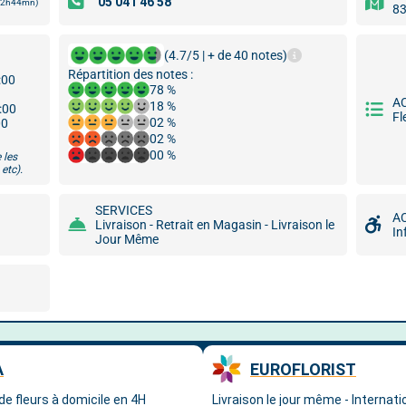
 12h44mn)
83
(4.7/5 | + de 40 notes)
Répartition des notes :
:00
78 %
A
18 %
8:00
Fl
02 %
00
02 %
00 %
 les
etc).
SERVICES
A
Livraison - Retrait en Magasin - Livraison le
In
Jour Même