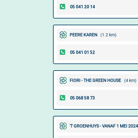
PEERE KAREN
(1.2 km)
FIORI - THE GREEN HOUSE
(4 km)
'T GROENHUYS - VANAF 1 MEI 202