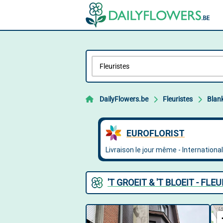
DailyFlowers.be
Fleuristes
Blan
'T GROEIT & 'T BLOEIT - F