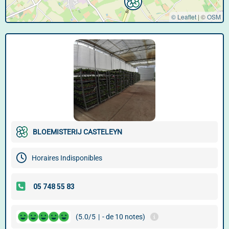
© Leaflet
|
©
OSM
BLOEMISTERIJ CASTELEYN
Horaires Indisponibles
(5.0/5
|
- de 10 notes)