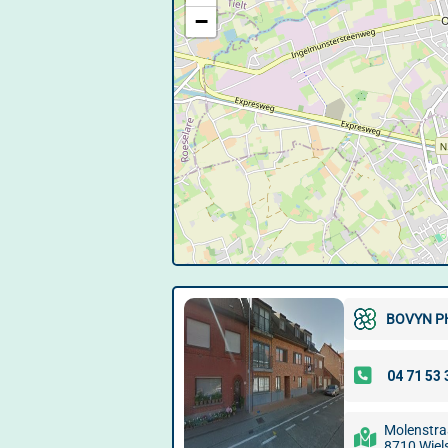
−
BOVYN P
Molenstra
8710 Wiel