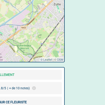
© Leaflet
|
©
OSM
ELLEMENT
.8/5
|
+ de 10 notes)
SUR CE FLEURISTE