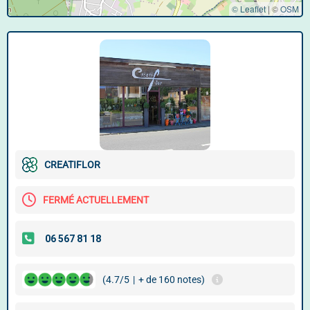
© Leaflet
|
©
OSM
CREATIFLOR
FERMÉ ACTUELLEMENT
(4.7/5
|
+ de 160 notes)