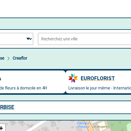
ise
Creaflor
URBISE
+