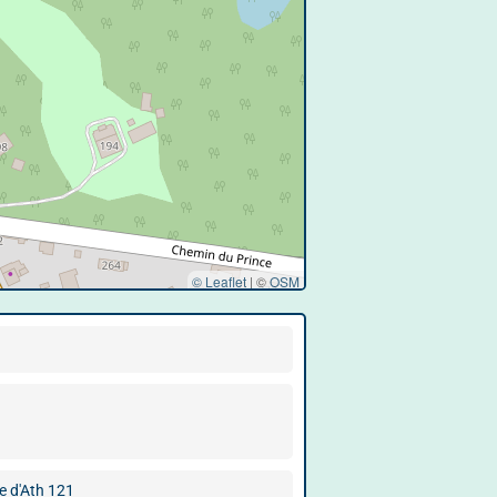
© Leaflet
|
©
OSM
e d'Ath 121