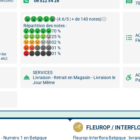
 19h52mn)
70
(4.6/5 | + de 140 notes)
Répartition des notes :
70 %
A
25 %
Fl
02 %
01 %
01 %
 les
etc).
SERVICES
A
Livraison - Retrait en Magasin - Livraison le
Pa
Jour Même